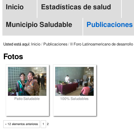
Cambiar
Herramientas
Secciones
Inicio
Estadísticas de salud
a
Personales
contenido.
Municipio Saludable
Publicaciones
|
Saltar
Usted está aquí:
Inicio
/
Publicaciones
/
II Foro Latinoamericano de desarrollo
a
Fotos
navegación
Patio Saludable
100% Saludables
« 12 elementos anteriores
1
2