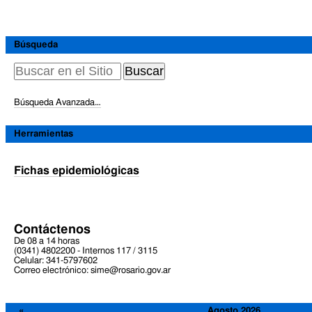
Acciones
de
Documento
Búsqueda
Búsqueda Avanzada…
Herramientas
Fichas epidemiológicas
Contáctenos
De 08 a 14 horas
(0341) 4802200 - Internos 117 / 3115
Celular: 341-5797602
Correo electrónico: sime@rosario.gov.ar
«
Agosto 2026