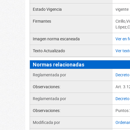
Estado Vigencia
vigente
Firmantes
Cirillo,
López,Ca
Imagen norma escaneada
Ver en 
Texto Actualizado
Ver text
Normas relacionadas
Reglamentada por
Decreto
Observaciones:
Art. 3.1
Reglamentada por
Decreto
Observaciones:
Puntos 2
Modificada por
Ordena