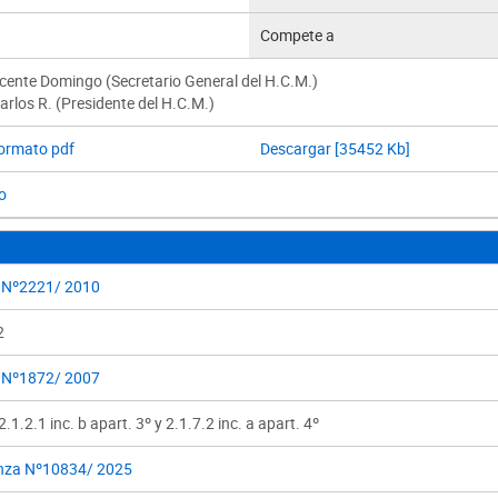
Compete a
Vicente Domingo (Secretario General del H.C.M.)
rlos R. (Presidente del H.C.M.)
formato pdf
Descargar [35452 Kb]
o
 Nº2221/ 2010
2
 Nº1872/ 2007
.1.2.1 inc. b apart. 3º y 2.1.7.2 inc. a apart. 4º
nza Nº10834/ 2025