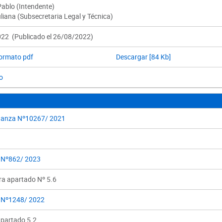
Pablo (Intendente)
liana (Subsecretaria Legal y Técnica)
22 (Publicado el 26/08/2022)
formato pdf
Descargar [84 Kb]
o
anza Nº10267/ 2021
 Nº862/ 2023
ra apartado Nº 5.6
 Nº1248/ 2022
apartado 5.2.