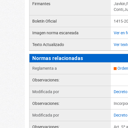
Firmantes
Javkin,
Conti,Ju
Boletín Oficial
1415-20
Imagen norma escaneada
Ver en 
Texto Actualizado
Ver text
Normas relacionadas
Reglamenta a
Orden
Observaciones:
Modificada por
Decreto
Observaciones:
Incorpo
Modificada por
Decreto
Observaciones:
Art. 5º 