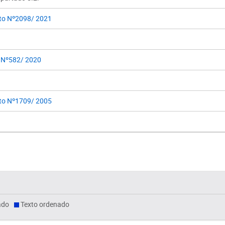
to Nº2098/ 2021
 Nº582/ 2020
to Nº1709/ 2005
ado
Texto ordenado