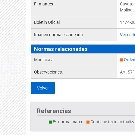
Firmantes
Cavator
Molina ,
Boletín Oficial
1474-20
Imagen norma escaneada
Ver en 
Normas relacionadas
Modifica a
Orden
Observaciones:
Art. 57º
Volver
Referencias
Es norma marco
Contiene texto actualiz