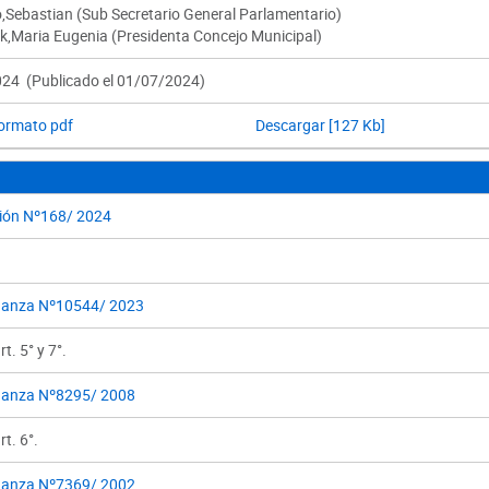
o,Sebastian (Sub Secretario General Parlamentario)
,Maria Eugenia (Presidenta Concejo Municipal)
24 (Publicado el 01/07/2024)
formato pdf
Descargar [127 Kb]
ión Nº168/ 2024
anza Nº10544/ 2023
t. 5° y 7°.
anza Nº8295/ 2008
rt. 6°.
anza Nº7369/ 2002