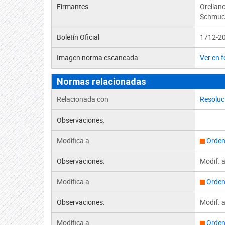
Firmantes
Orellan
Schmuck
Boletín Oficial
1712-20
Imagen norma escaneada
Ver en 
Normas relacionadas
Relacionada con
Resoluc
Observaciones:
Modifica a
Orden
Observaciones:
Modif. ar
Modifica a
Orden
Observaciones:
Modif. a
Modifica a
Orden