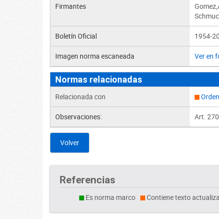
Firmantes
Gomez,A
Schmuck
Boletín Oficial
1954-20
Imagen norma escaneada
Ver en 
Normas relacionadas
Relacionada con
Orden
Observaciones:
Art. 270
Volver
Referencias
Es norma marco
Contiene texto actualiz