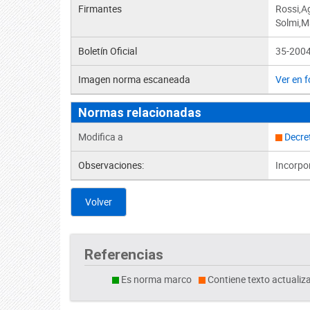
Firmantes
Rossi,A
Solmi,Ma
Boletín Oficial
35-2004
Imagen norma escaneada
Ver en 
Normas relacionadas
Modifica a
Decre
Observaciones:
Incorpor
Volver
Referencias
Es norma marco
Contiene texto actualiz