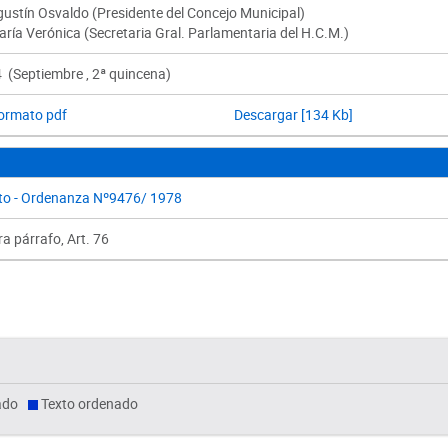
gustín Osvaldo (Presidente del Concejo Municipal)
ría Verónica (Secretaria Gral. Parlamentaria del H.C.M.)
 (Septiembre , 2ª quincena)
formato pdf
Descargar [134 Kb]
to - Ordenanza Nº9476/ 1978
a párrafo, Art. 76
ado
Texto ordenado