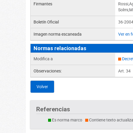
Firmantes
Rossi,A
Solmi,Ma
Boletín Oficial
36-2004
Imagen norma escaneada
Ver en 
Normas relacionadas
Modifica a
Decre
Observaciones:
Art. 34
Volver
Referencias
Es norma marco
Contiene texto actualiz