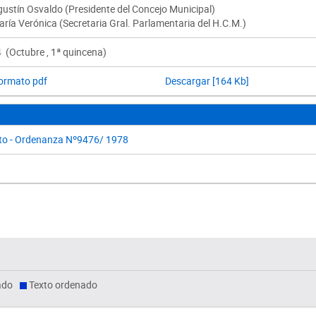
gustín Osvaldo (Presidente del Concejo Municipal)
ría Verónica (Secretaria Gral. Parlamentaria del H.C.M.)
 (Octubre , 1ª quincena)
formato pdf
Descargar [164 Kb]
to - Ordenanza Nº9476/ 1978
ado
Texto ordenado