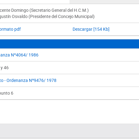
Vicente Domingo (Secretario General del H.C.M.)
gustín Osvaldo (Presidente del Concejo Municipal)
formato pdf
Descargar [154 Kb]
anza Nº4064/ 1986
 y 46
to - Ordenanza Nº9476/ 1978
punto 6