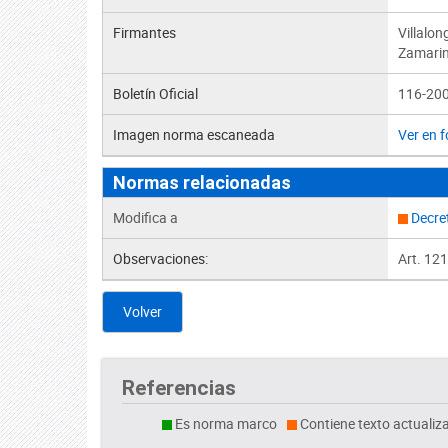
Firmantes
Villalo
Zamarini
Boletín Oficial
116-200
Imagen norma escaneada
Ver en 
Normas relacionadas
Modifica a
Decre
Observaciones:
Art. 121
Volver
Referencias
Es norma marco
Contiene texto actualiz