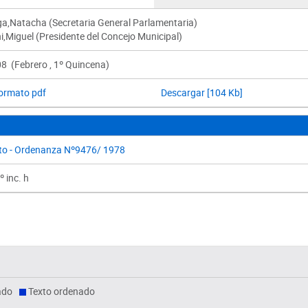
nga,Natacha (Secretaria General Parlamentaria)
,Miguel (Presidente del Concejo Municipal)
8 (Febrero , 1º Quincena)
formato pdf
Descargar [104 Kb]
to - Ordenanza Nº9476/ 1978
º inc. h
ado
Texto ordenado