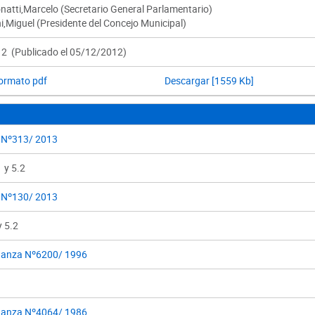
natti,Marcelo (Secretario General Parlamentario)
,Miguel (Presidente del Concejo Municipal)
2 (Publicado el 05/12/2012)
formato pdf
Descargar [1559 Kb]
 Nº313/ 2013
1 y 5.2
 Nº130/ 2013
y 5.2
anza Nº6200/ 1996
anza Nº4064/ 1986