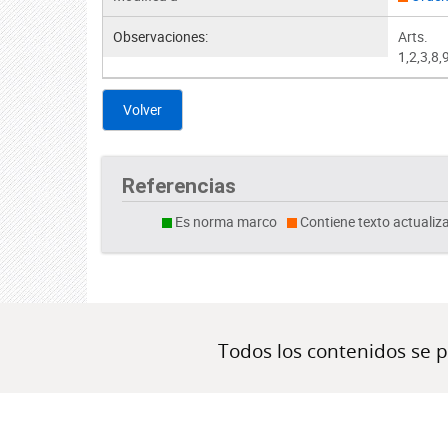
Observaciones:
Arts.
1,2,3,8
Volver
Referencias
Es norma marco
Contiene texto actualiz