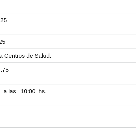
a
025
25
ra Centros de Salud.
7,75
 a las 10:00 hs.
5
5