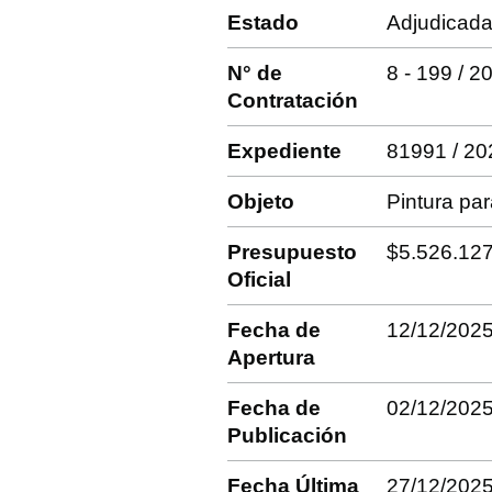
Estado
Adjudicad
N° de
8 - 199 / 2
Contratación
Expediente
81991 / 20
Objeto
Pintura pa
Presupuesto
$5.526.12
Oficial
Fecha de
12/12/2025
Apertura
Fecha de
02/12/202
Publicación
Fecha Última
27/12/202