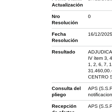
Actualización
Nro
0
Resolución
Fecha
16/12/202
Resolución
Resultado
ADJUDICATA
IV ítem 3
1, 2, 6, 7,
31.460,00
CENTRO S.A
Consulta del
APS (S.S.P
pliego
notificaci
Recepción
APS (S.S.P