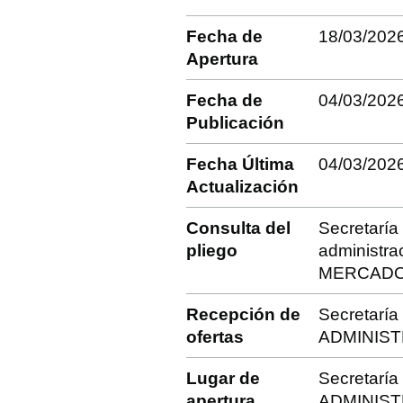
Fecha de
18/03/202
Apertura
Fecha de
04/03/202
Publicación
Fecha Última
04/03/202
Actualización
Consulta del
Secretarí
pliego
administr
MERCADO
Recepción de
Secretarí
ofertas
ADMINISTR
Lugar de
Secretarí
apertura
ADMINIST