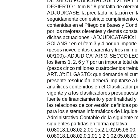
DE SALUD PUBLICA RESUELVE ART. 
DESIERTO : item N° 8 por falta de oferente
ADJUDICASE: la precitada licitación en l
seguidamente con estricto cumplimiento d
contenidas en el Pliego de Bases y Cond
por los mejores oferentes y demás consta
dichas actuaciones.- ADJUDICATARIO
SOLANS : en el ítem 3 y 4 por un importe 
(pesos novecientos cuarenta y tres mil no
00/100).- ADJUDICATARIO: SECCO L
los ìtems 1, 2, 6 y 7 por un importe total 
(pesos cinco millones cuatrocientos treint
ART. 3º: EL GASTO: que demande el cump
presente resolución, deberá imputarse a 
analíticos contenidos en el Clasificador p
vigente y a los clasificadores presupuestar
fuente de financiamiento y por finalidad y
las relaciones de conversión definidas po
para los sistemas informáticos de Liquid
Administrativo-Contable de la siguiente m
siguientes partidas en forma optativa:
0.08018.1.08.02.2.01.15.2.1.02.05.08.00;
0.08018.1.08.02.0.1.01.1.2.1.02.05.08.00;