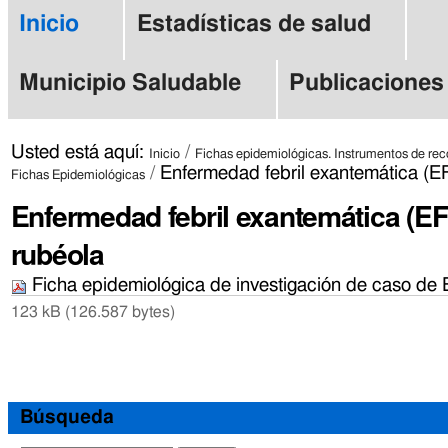
Cambiar
Herramientas
Secciones
Inicio
Estadísticas de salud
a
Personales
contenido.
Municipio Saludable
Publicaciones
|
Saltar
Usted está aquí:
/
Inicio
Fichas epidemiológicas. Instrumentos de rec
a
/
Enfermedad febril exantemática (E
Fichas Epidemiológicas
navegación
Enfermedad febril exantemática (EF
rubéola
Ficha epidemiológica de investigación de caso de
123 kB (126.587 bytes)
Acciones
de
Documento
Búsqueda