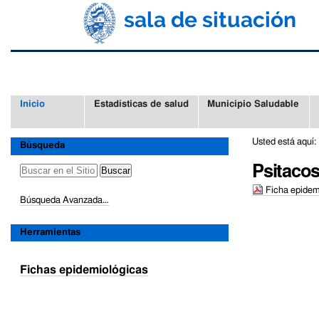
Cambiar
Herramientas
a
Personales
contenido.
|
Saltar
a
navegación
Secciones
Inicio
Estadísticas de salud
Municipio Saludable
Usted está aquí:
Búsqueda
Psitacos
Ficha epidemi
Búsqueda Avanzada…
Acciones
de
Herramientas
Documento
Fichas epidemiológicas