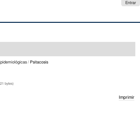
Entrar
Epidemiológicas
/
Psitacosis
21 bytes)
Imprimir