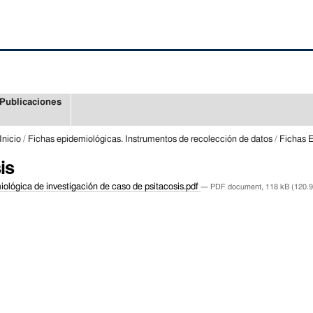
Publicaciones
Inicio
/
Fichas epidemiológicas. Instrumentos de recolección de datos
/
Fichas 
is
ológica de investigación de caso de psitacosis.pdf
— PDF document, 118 kB (120.9