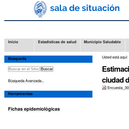
Cambiar
Herramientas
a
Personales
contenido.
|
Saltar
a
navegación
Secciones
Inicio
Estadísticas de salud
Municipio Saludable
Usted está aquí:
Búsqueda
Estimaci
ciudad d
Búsqueda Avanzada…
Encuesta_30
Herramientas
Acciones
de
Documento
Fichas epidemiológicas