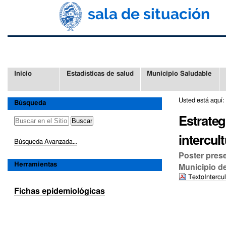
Cambiar
Herramientas
a
Personales
contenido.
|
Saltar
a
navegación
Secciones
Inicio
Estadísticas de salud
Municipio Saludable
Usted está aquí:
Búsqueda
Estrateg
intercul
Búsqueda Avanzada…
Poster prese
Municipio d
Herramientas
TextoIntercul
Fichas epidemiológicas
Acciones
de
Documento