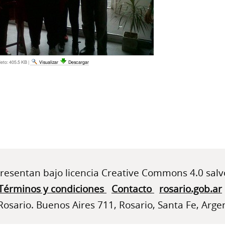
eto:
405.5 KB
|
Visualizar
Descargar