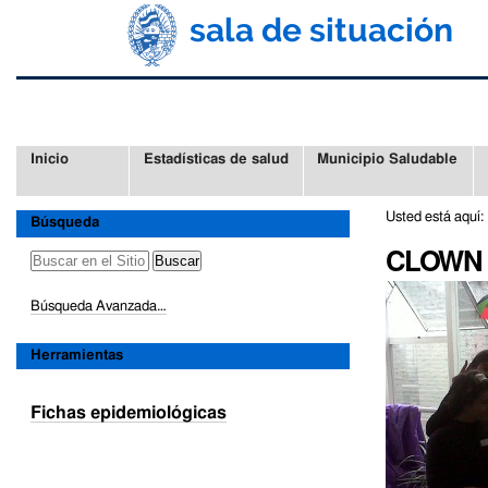
Cambiar
Herramientas
a
Personales
contenido.
|
Saltar
a
navegación
Secciones
Inicio
Estadísticas de salud
Municipio Saludable
Usted está aquí:
Búsqueda
CLOWN 
Búsqueda Avanzada…
Herramientas
Fichas epidemiológicas