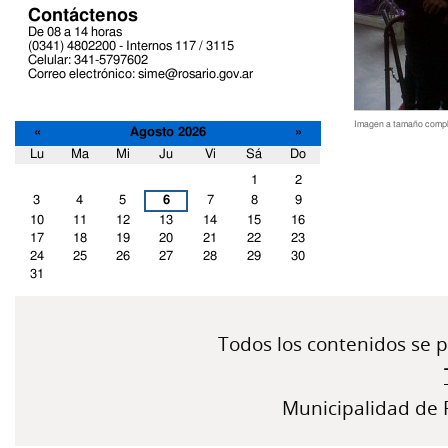
Contáctenos
De 08 a 14 horas
(0341) 4802200 - Internos 117 / 3115
Celular: 341-5797602
Correo electrónico: sime@rosario.gov.ar
Imagen a tamaño compl
«
Agosto 2026
»
Lu
Ma
Mi
Ju
Vi
Sá
Do
Acciones
Agosto
de
1
2
Documento
3
4
5
6
7
8
9
10
11
12
13
14
15
16
17
18
19
20
21
22
23
24
25
26
27
28
29
30
31