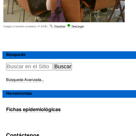
Imagen a tamaño completo:
41.8 KB
|
Visualizar
Descargar
Acciones
de
Documento
Búsqueda
Búsqueda Avanzada…
Herramientas
Fichas epidemiológicas
Contáctenos