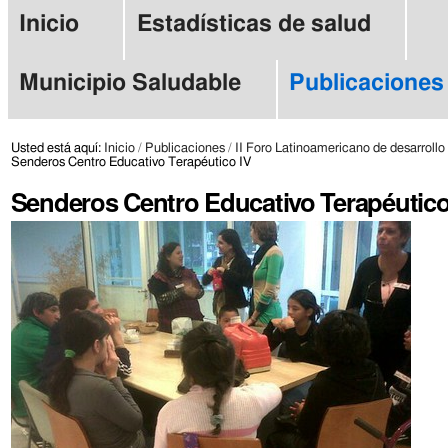
Cambiar
Herramientas
Secciones
Inicio
Estadísticas de salud
a
Personales
contenido.
Municipio Saludable
Publicaciones
|
Saltar
Usted está aquí:
Inicio
/
Publicaciones
/
II Foro Latinoamericano de desarrollo
Senderos Centro Educativo Terapéutico IV
a
Senderos Centro Educativo Terapéutico
navegación