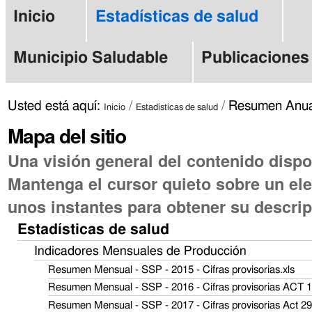
Cambiar
Herramientas
Secciones
Inicio
Estadísticas de salud
a
Personales
contenido.
Municipio Saludable
Publicaciones
|
Saltar
Usted está aquí:
/
/
Resumen Anua
Inicio
Estadísticas de salud
a
Mapa del sitio
navegación
Una visión general del contenido dispon
Mantenga el cursor quieto sobre un el
unos instantes para obtener su descrip
Estadísticas de salud
Indicadores Mensuales de Producción
Resumen Mensual - SSP - 2015 - Cifras provisorias.xls
Resumen Mensual - SSP - 2016 - Cifras provisorias ACT 
Resumen Mensual - SSP - 2017 - Cifras provisorias Act 2