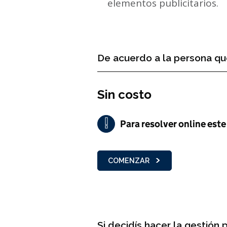
elementos publicitarios.
De acuerdo a la persona que
Sin costo
!
Para resolver online este 
Importante
COMENZAR
Si decidís hacer la gestión 