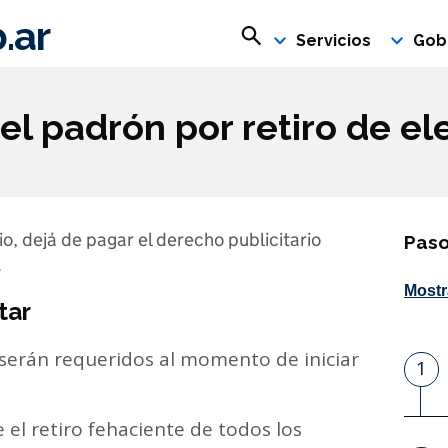
.ar
Buscar en rosario.gob.ar
Servicios
Gob
 del padrón por retiro de e
rio, dejá de pagar el derecho publicitario
Paso
.
Mostr
tar
serán requeridos al momento de iniciar
1
P
 el retiro fehaciente de todos los