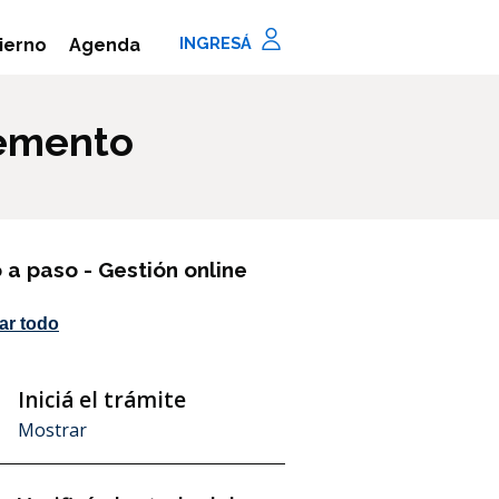
Agenda
ierno
lemento
 a paso - Gestión online
ar todo
Iniciá el trámite
aso
Mostrar