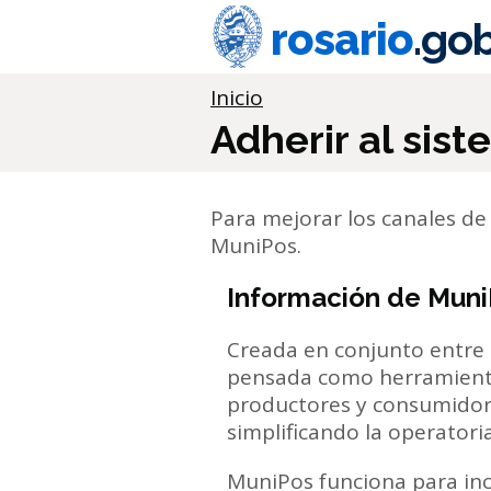
Ir al contenido principal
rosario
.gob
Información importante
Inicio
Adherir al sis
Para mejorar los canales de
MuniPos.
Información de Mun
Creada en conjunto entre 
pensada como herramienta 
productores y consumidore
simplificando la operatoria
MuniPos funciona para inc