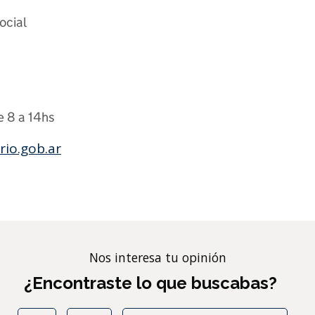
ocial
e 8 a 14hs
io.gob.ar
Nos interesa tu opinión
¿Encontraste lo que buscabas?