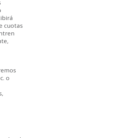
s
o
ibirá
e cuotas
entren
nte,
eremos
c. o
s,