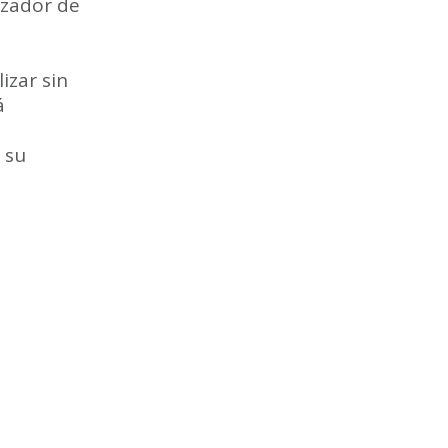
izador de
izar sin
á
 su