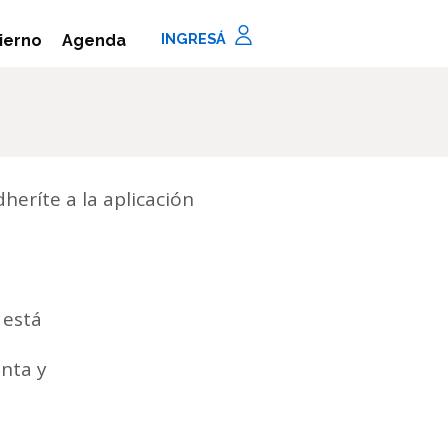
Agenda
ierno
eríte a la aplicación
 está
nta y