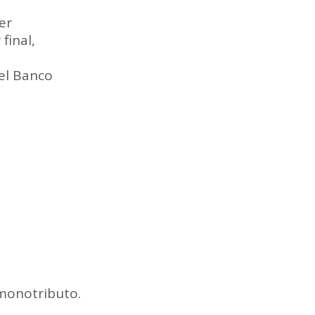
er
final,
 el Banco
 monotributo.