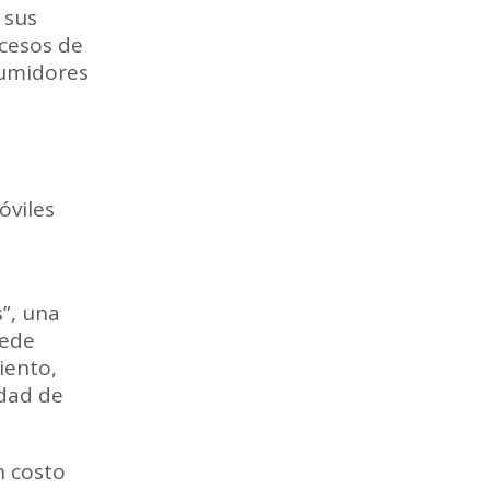
 sus
ocesos de
sumidores
óviles
”, una
uede
iento,
idad de
n costo