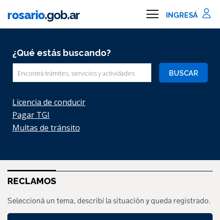
Ir al contenido principal
rosario
.gob.ar
Información importante
¿Qué estás buscando?
Buscar
Licencia de conducir
Pagar TGI
Multas de tránsito
RECLAMOS
Seleccioná un tema, describí la situación y queda registrado.