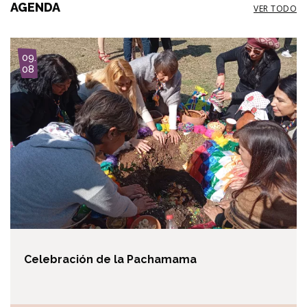
AGENDA
VER TODO
I
09.
m
08
a
g
e
Celebración de la Pachamama