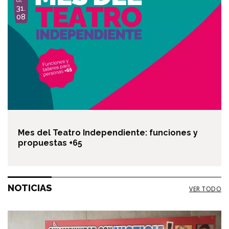
g
31.
e
08
Mes del Teatro Independiente: funciones y
propuestas +65
NOTICIAS
VER TODO