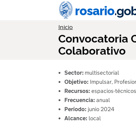
Ir al contenido principal
rosario
.gob
Información importante
Inicio
Convocatoria 
Colaborativo
Sector:
multisectorial
Objetivo:
Impulsar, Profesio
Recursos:
espacios-técnico
Frecuencia:
anual
Período:
junio 2024
Alcance:
local