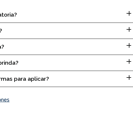
atoria?
r?
a?
brinda?
rmas para aplicar?
ones