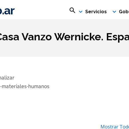
.ar
Buscar en rosario.gob.ar
Servicios
Gob
Casa Vanzo Wernicke. Espa
nalizar
s-materiales-humanos
Mostrar Tod