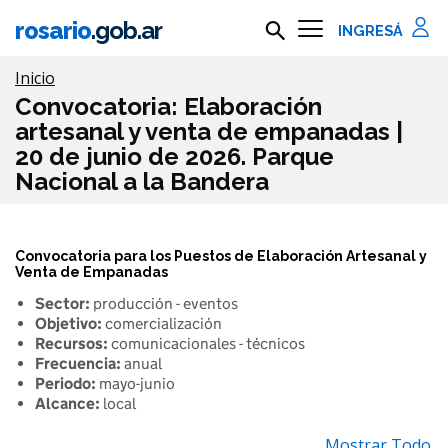
Ir al contenido principal
rosario
.gob.ar
Buscar en rosario.gob.ar
Información importante
Inicio
Convocatoria: Elaboración
artesanal y venta de empanadas |
20 de junio de 2026. Parque
Nacional a la Bandera
Convocatoria para los Puestos de Elaboración Artesanal y
Venta de Empanadas
Sector:
producción - eventos
Objetivo:
comercialización
Recursos:
comunicacionales - técnicos
Frecuencia:
anual
Periodo:
mayo-junio
Alcance:
local
Mostrar Todo