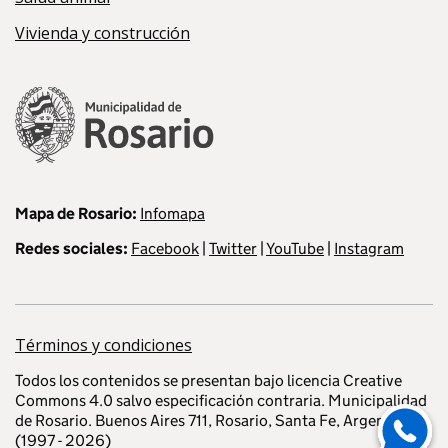
Vivienda y construcción
Mapa de Rosario:
Infomapa
Redes sociales:
Facebook
|
Twitter
|
YouTube
|
Instagram
Términos y condiciones
Todos los contenidos se presentan bajo licencia Creative
Commons 4.0 salvo especificación contraria. Municipalidad
Enviar men
de Rosario. Buenos Aires 711, Rosario, Santa Fe, Argentina
(1997 - 2026)