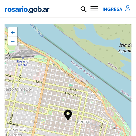
Ir al contenido principal
rosario
.gob.ar
Buscar en rosario.gob.ar
Información importante
+
−