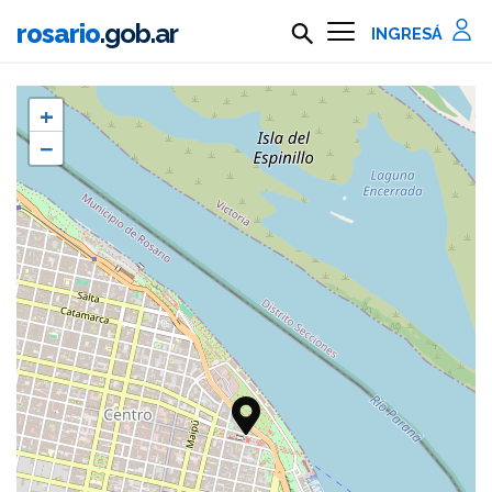
Ir al contenido principal
rosario
.gob.ar
Buscar en rosario.gob.ar
Información importante
+
−