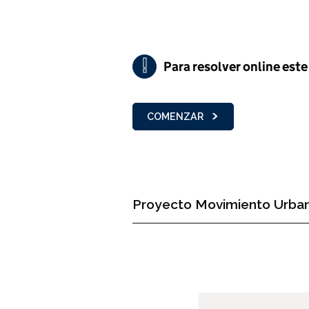
!
Para resolver online este 
Importante
COMENZAR
Proyecto Movimiento Urba