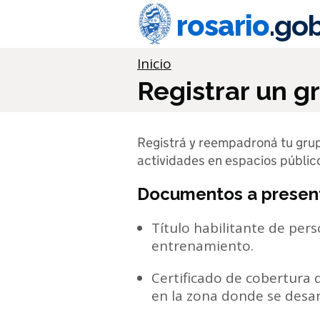
Ir al contenido principal
rosario
.gob
Información importante
Inicio
Registrar un 
Registrá y reempadroná tu gru
actividades en espacios públic
Documentos a presen
Título habilitante de per
entrenamiento.
Certificado de cobertura 
en la zona donde se desarr