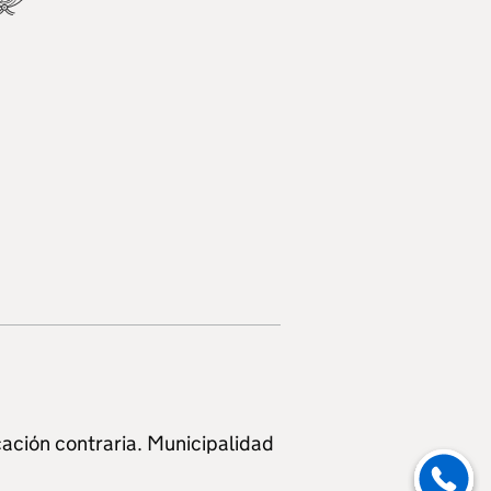
ación contraria. Municipalidad
Enviar men