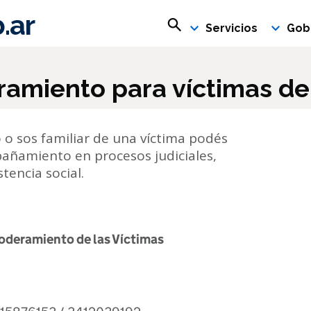
.ar
Buscar en rosario.gob.ar
Servicios
Gob
oramiento para víctimas de
to o sos familiar de una víctima podés
mpañamiento en procesos judiciales,
tencia social.
poderamiento de las Víctimas