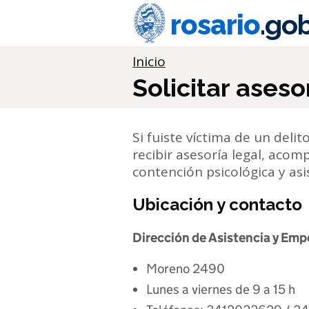
Ir al contenido principal
rosario
.gob
Información importante
Inicio
Solicitar ases
Si fuiste víctima de un deli
recibir asesoría legal, aco
contención psicológica y asis
Ubicación y contacto
Dirección de Asistencia y Em
Moreno 2490
Lunes a viernes de 9 a 15 h