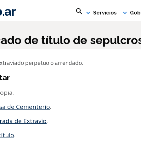
.ar
Buscar en rosario.gob.ar
Servicios
Gob
cado de título de sepulcro
o extraviado perpetuo o arrendado.
tar
copia.
asa de Cementerio
.
rada de Extravío
.
ítulo
.