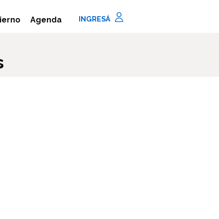
Agenda
ierno
s