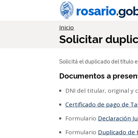
Ir al contenido principal
rosario
.gob
Información importante
Inicio
Solicitar dupli
Solicitá el duplicado del títul
Documentos a presen
DNI del titular, original y 
Certificado de pago de T
Formulario
Declaración Ju
Formulario
Duplicado de t