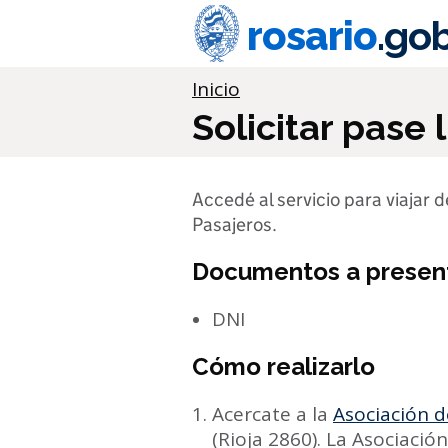
Ir al contenido principal
rosario
.gob
Información importante
Inicio
Solicitar pase
Accedé al servicio para viajar 
Pasajeros.
Documentos a presen
DNI
Cómo realizarlo
Acercate a la
Asociación 
(Rioja 2860). La Asociació