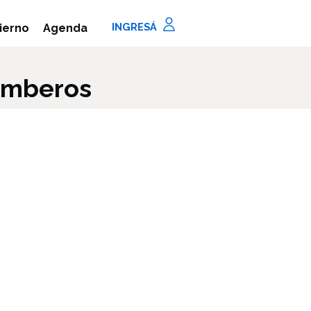
Agenda
ierno
bomberos