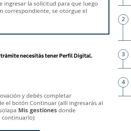
 de ingresar la solicitud para que luego
ón correspondiente, se otorgue el
2
P
3
P
trámite necesitás tener Perfil Digital.
4
P
novación y debés completar
e el botón Continuar
(allí ingresarás al
a solapa
M
is
gestiones
donde
 continuarlo)
: