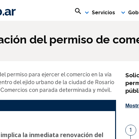
.ar
Buscar en rosario.gob.ar
Servicios
Gob
vación del permiso de come
el permiso para ejercer el comercio en la vía
Soli
ntro del ejido urbano de la ciudad de Rosario
perm
Comercios con parada determinada y móvil.
públ
Mostr
1
P
o implica la inmediata renovación del