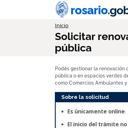
Ir al contenido principal
rosario
.gob
Información importante
Inicio
Solicitar reno
pública
Podés gestionar la renovación d
pública o en espacios verdes de
como Comercios Ambulantes y 
Sobre la solicitud
Es únicamente online
.
El inicio del trámite n