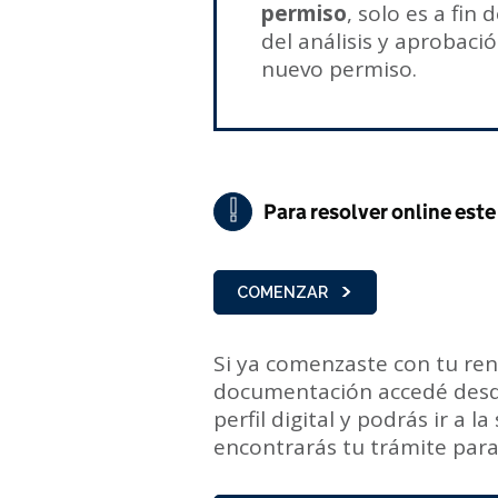
permiso
, solo es a fin
del análisis y aprobaci
nuevo permiso.
!
Para resolver online este 
Importante
COMENZAR
Si ya comenzaste con tu re
documentación accedé desd
perfil digital y podrás ir a l
encontrarás tu trámite para