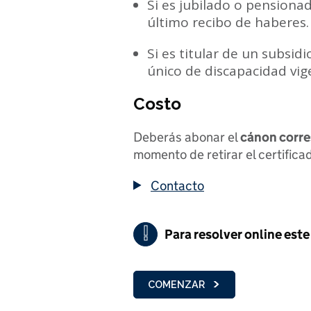
Si es jubilado o pensiona
último recibo de haberes.
Si es titular de un subsid
único de discapacidad vig
Costo
Deberás abonar el
cánon corr
momento de retirar el certifica
Contacto
!
Para resolver online este 
Importante
COMENZAR