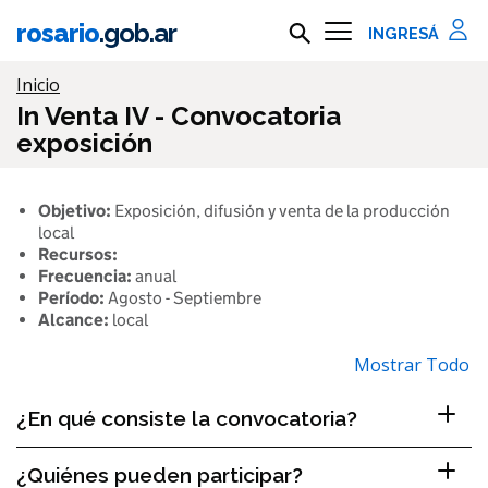
Ir al contenido principal
rosario
.gob.ar
Buscar en rosario.gob.ar
Información importante
Inicio
In Venta IV - Convocatoria
exposición
Objetivo:
Exposición, difusión y venta de la producción
local
Recursos:
Frecuencia:
anual
Período:
Agosto - Septiembre
Alcance:
local
Mostrar Todo
¿En qué consiste la convocatoria?
¿Quiénes pueden participar?