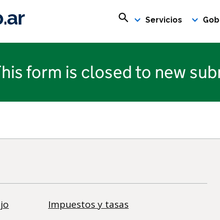
.ar
Buscar en rosario.gob.ar
Servicios
Gob
his form is closed to new sub
jo
Impuestos y tasas