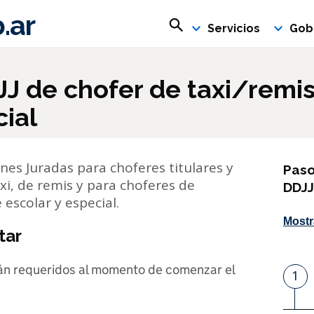
.ar
Buscar en rosario.gob.ar
Servicios
Gob
JJ de chofer de taxi/remi
cial
ones Juradas para choferes titulares y
Paso
axi, de remis y para choferes de
DDJJ
 escolar y especial.
Mostr
tar
án requeridos al momento de comenzar el
1
P