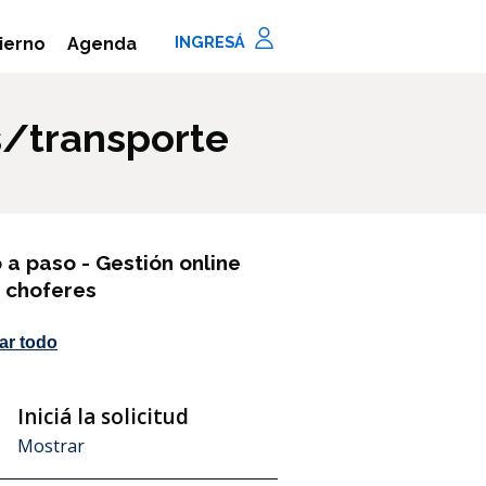
Agenda
ierno
s/transporte
 a paso - Gestión online
 choferes
ar todo
Iniciá la solicitud
aso
Mostrar