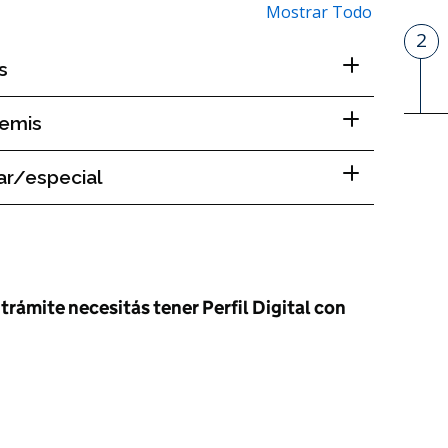
Mostrar Todo
2
P
s
remis
ar/especial
 trámite necesitás tener Perfil Digital con