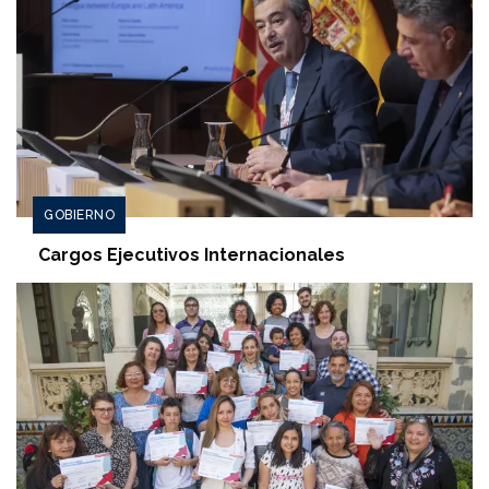
GOBIERNO
Cargos Ejecutivos Internacionales
I
m
a
g
e