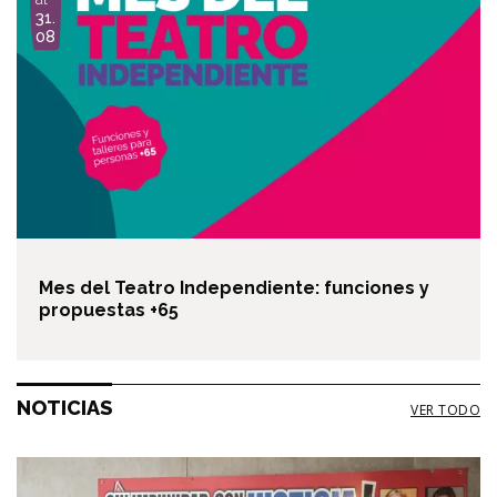
g
31.
e
08
Mes del Teatro Independiente: funciones y
propuestas +65
NOTICIAS
VER TODO