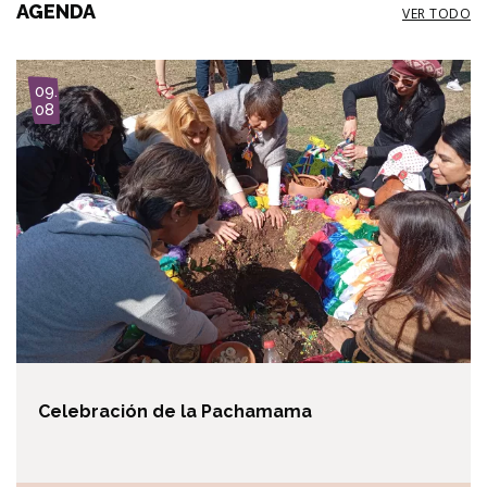
AGENDA
VER TODO
I
09.
m
08
a
g
e
Celebración de la Pachamama