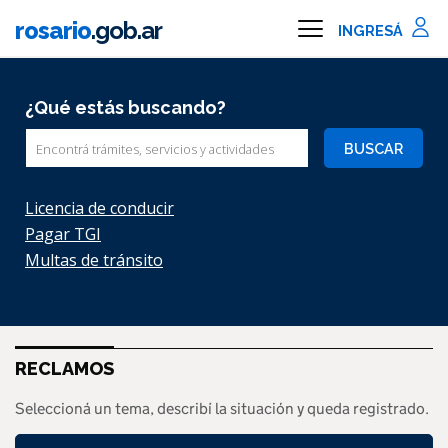
Ir al contenido principal
rosario
.gob.ar
Información importante
¿Qué estás buscando?
Buscar
Licencia de conducir
Pagar TGI
Multas de tránsito
RECLAMOS
Seleccioná un tema, describí la situación y queda registrado.