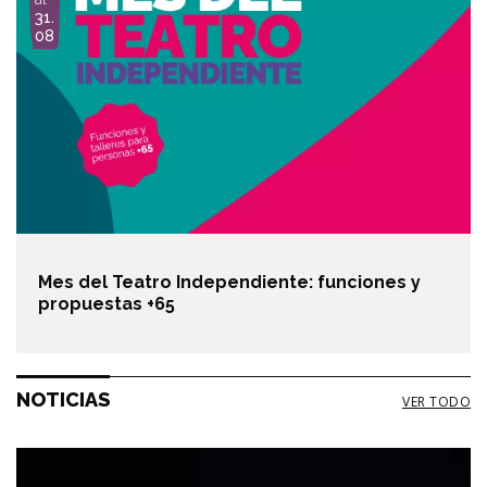
g
31.
e
08
Mes del Teatro Independiente: funciones y
propuestas +65
NOTICIAS
VER TODO