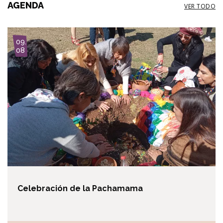
AGENDA
VER TODO
I
09.
m
08
a
g
e
Celebración de la Pachamama