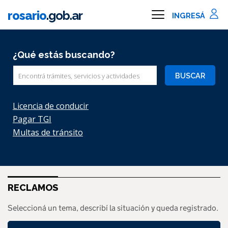
Ir al contenido principal
rosario
.gob.ar
Información importante
¿Qué estás buscando?
Buscar
Licencia de conducir
Pagar TGI
Multas de tránsito
RECLAMOS
Seleccioná un tema, describí la situación y queda registrado.